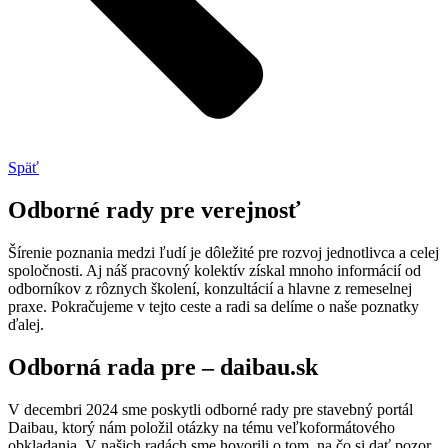
Späť
Odborné rady pre verejnosť
Šírenie poznania medzi ľudí je dôležité pre rozvoj jednotlivca a celej
spoločnosti. Aj náš pracovný kolektív získal mnoho informácií od
odborníkov z rôznych školení, konzultácií a hlavne z remeselnej
praxe. Pokračujeme v tejto ceste a radi sa delíme o naše poznatky
ďalej.
Odborná rada pre – daibau.sk
V decembri 2024 sme poskytli odborné rady pre stavebný portál
Daibau, ktorý nám položil otázky na tému veľkoformátového
obkladania. V našich radách sme hovorili o tom, na čo si dať pozor