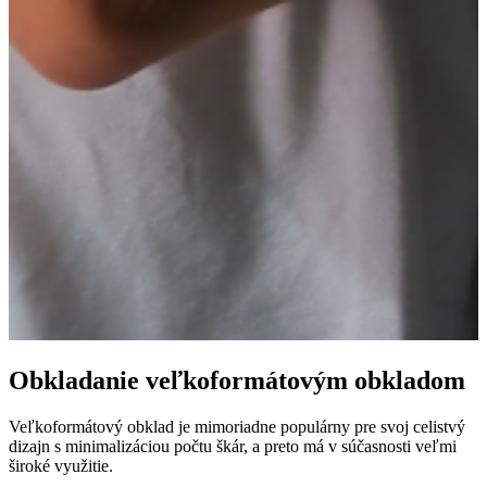
Obkladanie veľkoformátovým obkladom
Veľkoformátový obklad je mimoriadne populárny pre svoj celistvý
dizajn s minimalizáciou počtu škár, a preto má v súčasnosti veľmi
široké využitie.