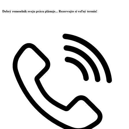
Preskočiť
na
Dobrý remeselník svoju prácu plánuje...
Rezervujte si voľný termín!
obsah