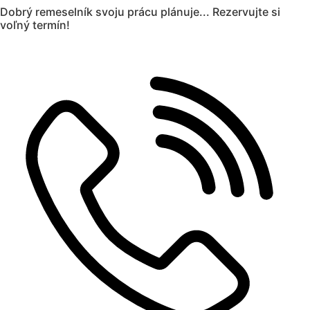
Preskočiť
Dobrý remeselník svoju prácu plánuje...
Rezervujte si
na
voľný termín!
obsah