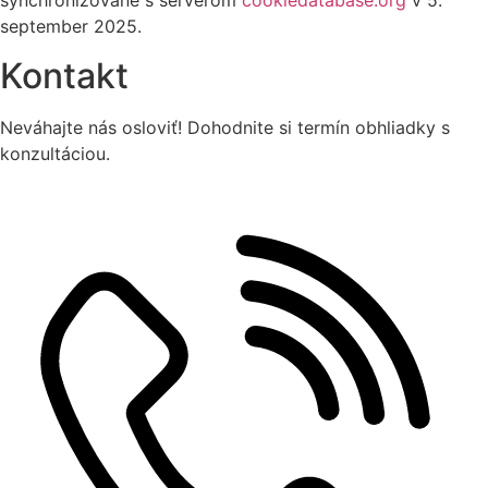
synchronizované s serverom
cookiedatabase.org
v 5.
september 2025.
Kontakt
Neváhajte nás osloviť! Dohodnite si termín obhliadky s
konzultáciou.