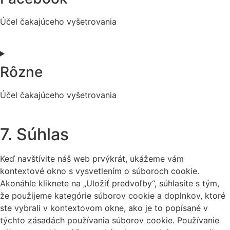
Účel čakajúceho vyšetrovania
Consent
to
service
Rôzne
facebook
Účel čakajúceho vyšetrovania
Consent
to
7. Súhlas
service
rôzne
Keď navštívite náš web prvýkrát, ukážeme vám
kontextové okno s vysvetlením o súboroch cookie.
Akonáhle kliknete na „Uložiť predvoľby“, súhlasíte s tým,
že použijeme kategórie súborov cookie a doplnkov, ktoré
ste vybrali v kontextovom okne, ako je to popísané v
týchto zásadách používania súborov cookie. Používanie