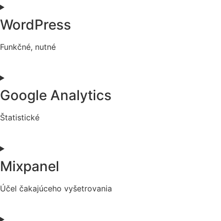
to
service
WordPress
wistia
Funkčné, nutné
Consent
to
service
Google Analytics
wordpress
Štatistické
Consent
to
service
Mixpanel
google-
analytics
Účel čakajúceho vyšetrovania
Consent
to