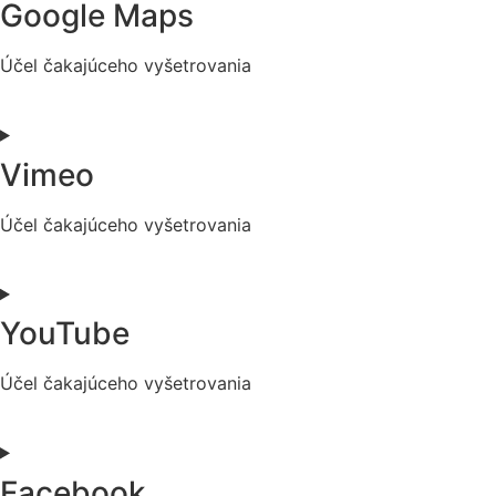
Google Maps
google-
recaptcha
Účel čakajúceho vyšetrovania
Consent
to
service
Vimeo
google-
maps
Účel čakajúceho vyšetrovania
Consent
to
service
YouTube
vimeo
Účel čakajúceho vyšetrovania
Consent
to
service
Facebook
youtube