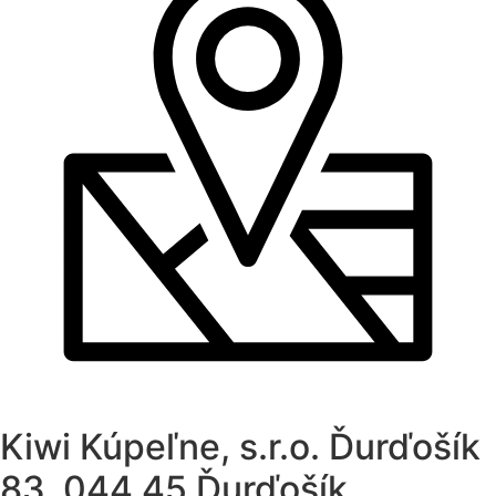
Kiwi Kúpeľne, s.r.o. Ďurďošík
83, 044 45 Ďurďošík