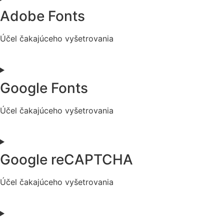
service
Adobe Fonts
mixpanel
Účel čakajúceho vyšetrovania
Consent
to
service
Google Fonts
adobe-
fonts
Účel čakajúceho vyšetrovania
Consent
to
service
Google reCAPTCHA
google-
fonts
Účel čakajúceho vyšetrovania
Consent
to
service