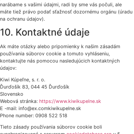
narábame s vašimi údajmi, radi by sme vás počuli, ale
máte tiež právo podať sťažnosť dozornému orgánu (úradu
na ochranu údajov).
10. Kontaktné údaje
Ak máte otázky alebo pripomienky k našim zásadám
používania súborov cookie a tomuto vyhláseniu,
kontaktujte nás pomocou nasledujúcich kontaktných
údajov:
Kiwi Kúpeľne, s. r. o.
Ďurďošík 83, 044 45 Ďurďošík
Slovensko
Webová stránka:
https://www.kiwikupelne.sk
E -mail:
info@
ex.com
kiwikupelne.sk
Phone number: 0908 522 518
Tieto zásady používania súborov cookie boli