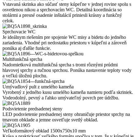
Vstavaná skrinka ako súčasť steny kúpeľne v jednej rovine spolu s
osvetlenou nikou a sprchovacím WC. Detailná koordinácia so
stolármi a presné osadenie inštalácií priniesli krásny a funkčný
celok.
Sprchovacie WC
Je ideálnym riešením pre spojenie WC misy a bidetu do jedného
zariadenia. Vhodné pri nedostatku priestoru v kúpeľni a zároveň
ponúka aj ďalšie funkcie.
Multifunkčná sprcha
Nadomietková multifunkčná sprcha s tromi rôznými prúdmi
hlavovej sprchy a ručnou sprchou. Ponúka nastavenie teploty vody
a veľkú úložnú plochu.
Umývadlový pult z umelého kameňa
Vyrobený z jedného kusu umelého kameňa namieru podľa skriniek.
Vodeodolný, pevný a ľahko umývateľný povrch pre údržbu.
Podsvietenie predsadenej steny
LED podsvietenie predsadenej steny ohraničuje priestor sprchy na
tmavom obklade a jemne osvetľuje svetlý obklad.
Veľkoformátový obklad 1500x750x10 mm
Krása a praktickosť veľkého formátu spočíva v tom, že v kúpeľni je