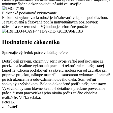
minimum špár a dekor obkladu pôsobí celistvejšie.
Elektrické podlahové vykurovanie
Elektrická vykurovacia rohož je inštalovaná v lepidle pod dlažbou.
Je regulovaná a časovaná podľa individuálnych požiadaviek
úživateľa cez termostat. Výhodou je celoročné používanie.
Hodnotenie zákazníka
Spoznajte výsledok práce v krátkej referencií.
Dobrý deň prajem, chcem vyjadriť svoje veľké poďakovanie za
precízne a kvalitne vykonanú prácu pri rekonštrukcii našej starej
kúpeľne. Chcem poďakovať za skvelú spoluprácu od začiatku pri
príprave projektu, nákupe materiálu i samotnom vykonávaní prác až
po ich ukončenie a odovzdanie hotového diela. Som veľmi
spokojný s výsledkom. Bolo to dokončené podľa našej predstavy.
Vyzdvihol by som hlavne kvalitné detailné a precízne prevedenie
prác a čistotu pracoviska i jeho okolia počas celého obdobia
realizácie. Veľká vďaka.
Peter B.
zadávateľ