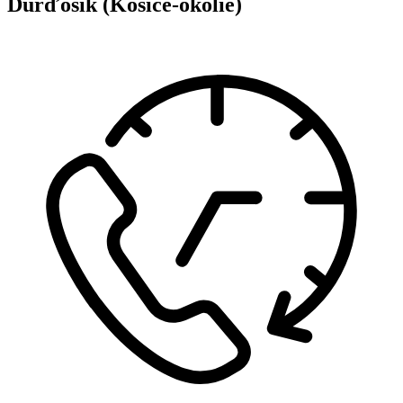
Ďurďošík (Košice-okolie)