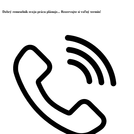
Preskočiť
na
Dobrý remeselník svoju prácu plánuje...
Rezervujte si voľný termín!
obsah