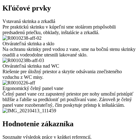
Kľúčové prvky
Vstavaná skrinka a zrkadlá
Pre praktickú skrinku v kúpeľni sme stolárom prispôsobili
predsadenú priečku, obklady, inštalácie a zrkadlá.
Otvárateľná skrinka a sklo
Na ochranu skrinky pred vodou z vane, sme na bočnú stenu skrinky
osadili a vodeodolne utesnili lakované sklo.
Otvárateľná skrinka nad WC
Riešenie pre úložný priestor a skrytie odsávania znečisteného
vzduchu z WC misy.
Ergonomický čelný panel vane
Čelný panel vane cez zapustený priestor pre nohy umožní pristúpiť
bližšie a ľahšie sa predkloniť pri používaní vane. Zároveň je čelný
panel vane rozoberateľný, čím poskytuje prístup k inštaláciám.
Hodnotenie zákazníka
Spoznajte výsledok práce v krátkej referencií.