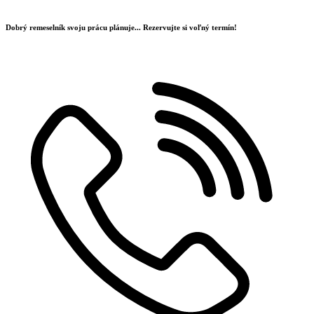
Preskočiť
na
Dobrý remeselník svoju prácu plánuje...
Rezervujte si voľný termín!
obsah