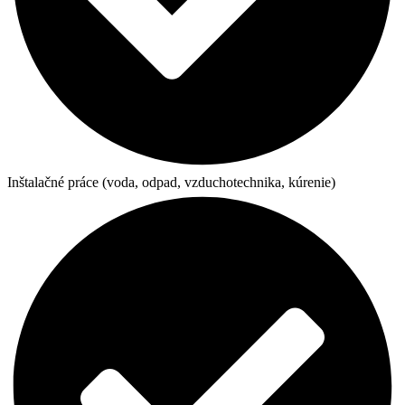
Inštalačné práce (voda, odpad, vzduchotechnika, kúrenie)