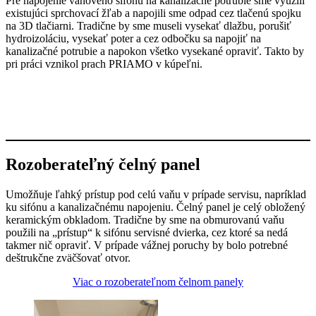
Pre napojenie vaňového sifónu na kanalizačné potrubie sme využili
existujúci sprchovací žľab a napojili sme odpad cez tlačenú spojku
na 3D tlačiarni. Tradične by sme museli vysekať dlažbu, porušiť
hydroizoláciu, vysekať poter a cez odbočku sa napojiť na
kanalizačné potrubie a napokon všetko vysekané opraviť. Takto by
pri práci vznikol prach PRIAMO v kúpeľni.
Rozoberateľný čelný panel
Umožňuje ľahký prístup pod celú vaňu v prípade servisu, napríklad
ku sifónu a kanalizačnému napojeniu. Čelný panel je celý obložený
keramickým obkladom. Tradične by sme na obmurovanú vaňu
použili na „prístup“ k sifónu servisné dvierka, cez ktoré sa nedá
takmer nič opraviť. V prípade vážnej poruchy by bolo potrebné
deštrukčne zväčšovať otvor.
Viac o rozoberateľnom čelnom panely