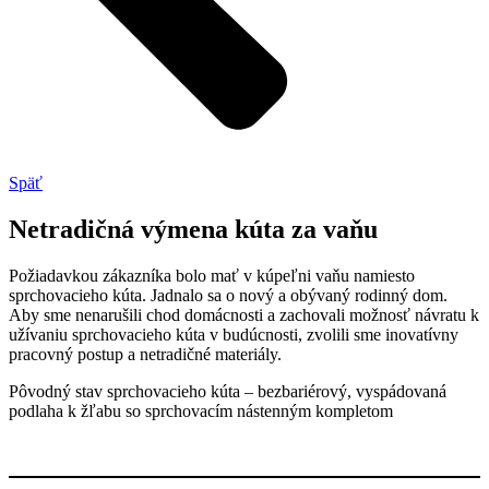
Späť
Netradičná výmena kúta za vaňu
Požiadavkou zákazníka bolo mať v kúpeľni vaňu namiesto
sprchovacieho kúta. Jadnalo sa o nový a obývaný rodinný dom.
Aby sme nenarušili chod domácnosti a zachovali možnosť návratu k
užívaniu sprchovacieho kúta v budúcnosti, zvolili sme inovatívny
pracovný postup a netradičné materiály.
Pôvodný stav sprchovacieho kúta – bezbariérový, vyspádovaná
podlaha k žľabu so sprchovacím nástenným kompletom