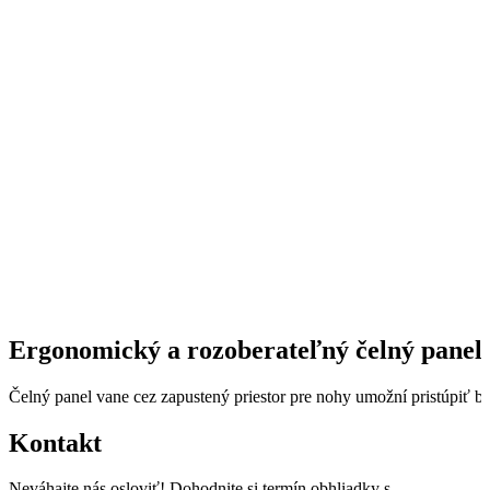
Ergonomický a rozoberateľný čelný panel
Čelný panel vane cez zapustený priestor pre nohy umožní pristúpiť bli
Kontakt
Neváhajte nás osloviť! Dohodnite si termín obhliadky s