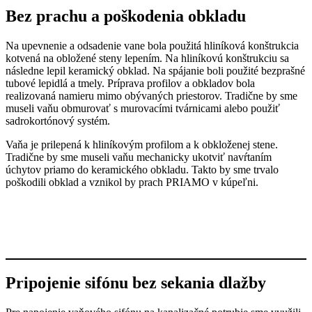
Bez prachu a poškodenia obkladu
Na upevnenie a odsadenie vane bola použitá hliníková konštrukcia
kotvená na obložené steny lepením. Na hliníkovú konštrukciu sa
následne lepil keramický obklad. Na spájanie boli použité bezprašné
tubové lepidlá a tmely. Príprava profilov a obkladov bola
realizovaná namieru mimo obývaných priestorov. Tradične by sme
museli vaňu obmurovať s murovacími tvárnicami alebo použiť
sadrokortónový systém.
Vaňa je prilepená k hliníkovým profilom a k obkloženej stene.
Tradične by sme museli vaňu mechanicky ukotviť navŕtaním
úchytov priamo do keramického obkladu. Takto by sme trvalo
poškodili obklad a vznikol by prach PRIAMO v kúpeľni.
Pripojenie sifónu bez sekania dlažby