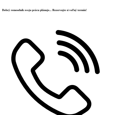
Preskočiť
na
Dobrý remeselník svoju prácu plánuje...
Rezervujte si voľný termín!
obsah