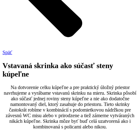
Späť
Vstavaná skrinka ako súčasť steny
kúpeľne
Na dotvorenie celku kúpeľne a pre praktický úložný priestor
navrhujeme a vyrábame vstavanú skrinku na mieru. Skrinka pôsobí
ako súčasť jednej roviny steny kúpeľne a nie ako dodatočne
namontovaný diel, ktorý zasahuje do priestoru. Tieto skrinky
častokrát robíme v kombinácií s podomietkovou nádržkou pre
závesnú WC misu alebo v prirodzene a tiež zámerne vytváraných
nikách kúpeľne. Skrinka môze byť buď celá uzatvorená ako i
kombinovaná s policami alebo nikou.