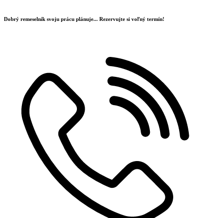
Preskočiť
na
Dobrý remeselník svoju prácu plánuje...
Rezervujte si voľný termín!
obsah