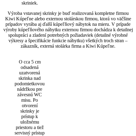
skriniek.
Výroba vstavanej skrinky je buď realizovaná kompletne firmou
Kiwi Kúpeľne alebo externou stolárskou firmou, ktorá vo väčšine
prípadov vyrába aj ďalší kúpeľňový nábytok na mieru. V prípade
výroby kúpeľňového nábytku externou firmou dochádza k detailnej
spolupráci a zladení potrebných požiadaviek (detailné výrobné
výkresy a špecifikácie funkcie nábytku) všetkých troch stran –
zákazník, externá stolárka firma a Kiwi Kúpeľne.
O cca 5 cm
odsadená
uzatvorená
skrinka nad
podomietkovou
nádržkou pre
závesnú WC
misu. Po
otvorení
skrinky je
prístup k
uložnému
priestoru a tiež
servisný prístup