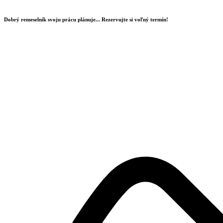
Preskočiť
na
Dobrý remeselník svoju prácu plánuje...
Rezervujte si voľný termín!
obsah